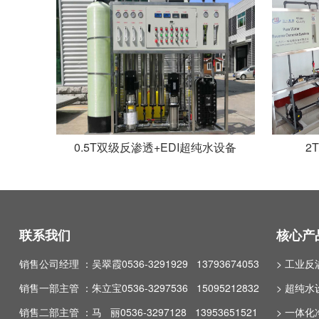
0.5T双级反渗透+EDI超纯水设备
2
联系我们
核心产
销售公司经理 ：吴翠霞0536-3291929 13793674053
> 工业
销售一部主管 ：朱立宝0536-3297536 15095212832
> 超纯水
销售二部主管 ：马 丽0536-3297128 13953651521
> 一体