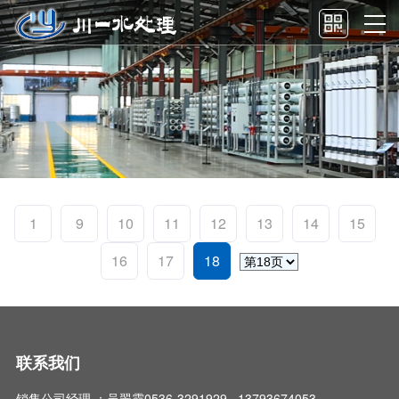
1
9
10
11
12
13
14
15
16
17
18
联系我们
销售公司经理 ：吴翠霞0536-3291929 13793674053