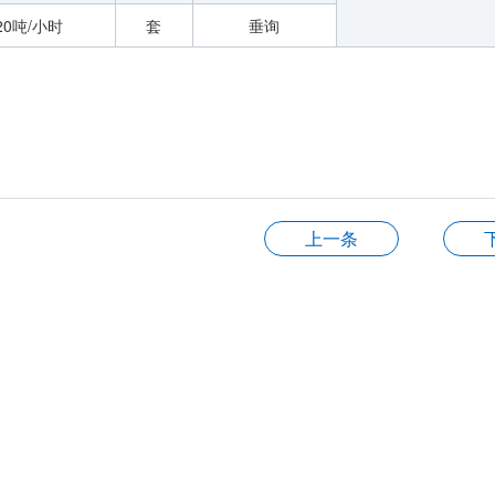
-20吨/小时
套
垂询
上一条